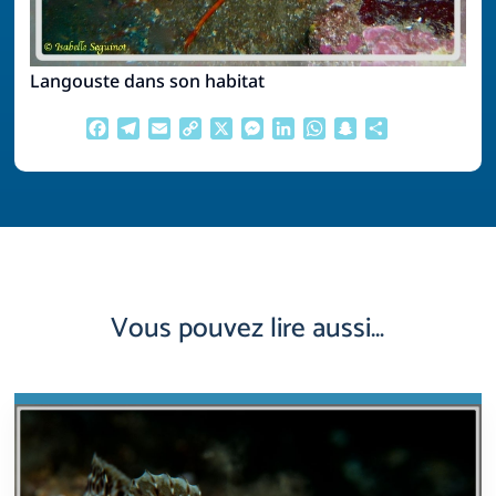
Langouste dans son habitat
Facebook
Telegram
Email
Copy
X
Messenger
LinkedIn
WhatsApp
Snapchat
Partager
Link
Vous pouvez lire aussi…