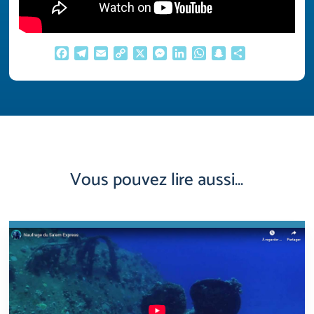
Facebook
Telegram
Email
Copy
X
Messenger
LinkedIn
WhatsApp
Snapchat
Partager
Link
Vous pouvez lire aussi…